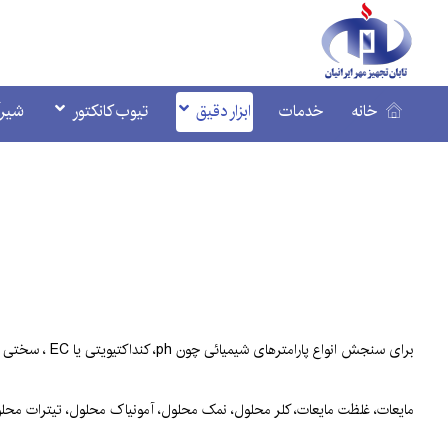
خانه
خدمات
ابزار دقیق
تیوب کانکتور
شیرآ
برای سنجش انواع پارامترهای شیمیائی چون ph، کنداکتیویتی یا EC ، سختی یا TDS ، ORP پتانسیل اکسایش و کاهش، میزان اکسیژن محلول، کدورت
مایعات، غلظت مایعات، کلر محلول، نمک محلول، آمونیاک محلول، تیترات مح