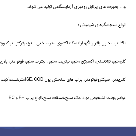
و… بصورت های پرتابل رومیزی آزمایشگاهی تولید می شوند.
انواع سنجشگرهای شیمیائی :
Phمتر، محلول بافر و نگهدارنده، کنداکتیوی متر، سختی سنج، رفرکتومتر،کدورت سنج
کلرسنج، orpسنج، اکسیژن سنج، نیتریت سنج ، نیترات سنج، فوتو متر، پلاریمتر
کالریمتر، اسپکتروفوتومتر، پراب های سنجش یون ISE، CODمتر،تست کیت تشخیص
مواد،ریجنت تشخیص مواد،نمک سنج،فسفات سنج،انواع پراب PH و EC