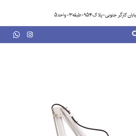
گر جنوبی-پلاک۹۵۴-طبقه۳-واحد۵